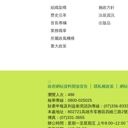
組織架構
施政方針
歷史沿革
法規資訊
首長專欄
出版品
業務職掌
所屬政風機構
重大政策
:::
政府網站資料開放宣告
隱私權政策
網站
瀏覽人次：
486
檢舉專線：0800-025025
財產申報及利益衝突諮詢專線：(07)336-8333#
本處地址：802721高雄市苓雅區四維三路2號
傳真：(07)331-3655
辦公時間：星期一至星期五 上午8:00~12:00 下