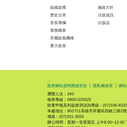
組織架構
施政方針
歷史沿革
法規資訊
首長專欄
出版品
業務職掌
所屬政風機構
重大政策
:::
政府網站資料開放宣告
隱私權政策
網站
瀏覽人次：
343
檢舉專線：0800-025025
財產申報及利益衝突諮詢專線：(07)336-8333#
本處地址：802721高雄市苓雅區四維三路2號
傳真：(07)331-3655
辦公時間：星期一至星期五 上午8:00~12:00 下