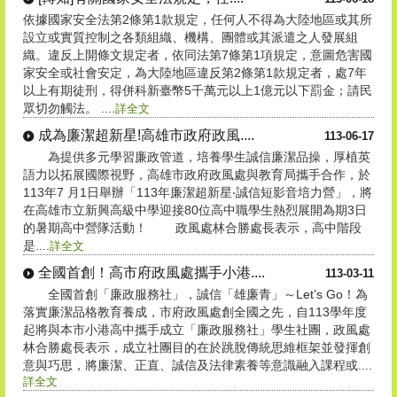
依據國家安全法第2條第1款規定，任何人不得為大陸地區或其所
設立或實質控制之各類組織、機構、團體或其派遣之人發展組
織。違反上開條文規定者，依同法第7條第1項規定，意圖危害國
家安全或社會安定，為大陸地區違反第2條第1款規定者，處7年
以上有期徒刑，得併科新臺幣5千萬元以上1億元以下罰金；請民
眾切勿觸法。 ....
詳全文
成為廉潔超新星!高雄市政府政風....
113-06-17
為提供多元學習廉政管道，培養學生誠信廉潔品操，厚植英
語力以拓展國際視野，高雄市政府政風處與教育局攜手合作，於
113年7 月1日舉辦「113年廉潔超新星‧誠信短影音培力營」，將
在高雄市立新興高級中學迎接80位高中職學生熱烈展開為期3日
的暑期高中營隊活動！ 政風處林合勝處長表示，高中階段
是....
詳全文
全國首創！高市府政風處攜手小港....
113-03-11
全國首創「廉政服務社」，誠信「雄廉青」～Let’s Go！為
落實廉潔品格教育養成，市府政風處創全國之先，自113學年度
起將與本市小港高中攜手成立「廉政服務社」學生社團，政風處
林合勝處長表示，成立社團目的在於跳脫傳統思維框架並發揮創
意與巧思，將廉潔、正直、誠信及法律素養等意識融入課程或....
詳全文