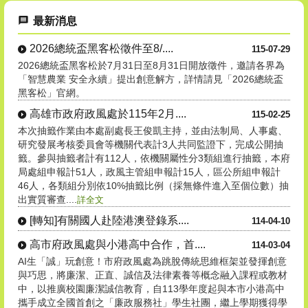
最新消息
2026總統盃黑客松徵件至8/....
115-07-29
2026總統盃黑客松於7月31日至8月31日開放徵件，邀請各界為
「智慧農業 安全永續」提出創意解方，詳情請見「2026總統盃
黑客松」官網。
高雄市政府政風處於115年2月....
115-02-25
本次抽籤作業由本處副處長王俊凱主持，並由法制局、人事處、
研究發展考核委員會等機關代表計3人共同監證下，完成公開抽
籤。參與抽籤者計有112人，依機關屬性分3類組進行抽籤，本府
局處組申報計51人，政風主管組申報計15人，區公所組申報計
46人，各類組分別依10%抽籤比例（採無條件進入至個位數）抽
出實質審查....
詳全文
[轉知]有關國人赴陸港澳登錄系....
114-04-10
高市府政風處與小港高中合作，首....
114-03-04
AI生「誠」玩創意！市府政風處為跳脫傳統思維框架並發揮創意
與巧思，將廉潔、正直、誠信及法律素養等概念融入課程或教材
中，以推廣校園廉潔誠信教育，自113學年度起與本市小港高中
攜手成立全國首創之「廉政服務社」學生社團，繼上學期獲得學