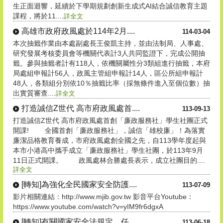
生正面迴響，延續於下學期規劃創新生成式AI結合誠信教育主題
課程，將於11....
詳全文
高雄市政府政風處於114年2月....
114-03-04
本次抽籤作業由本處副處長王俊凱主持，並由法制局、人事處、
研究發展考核委員會等機關代表計3人共同監證下，完成公開抽
籤。參與抽籤者計有118人，依機關屬性分3類組進行抽籤，本府
局處組申報計56人，政風主管組申報計14人，區公所組申報計
48人，各類組分別依10％抽籤比率（採無條件進入至個位數）抽
出實質審查....
詳全文
打造誠信Z世代 高市府政風處首....
113-09-13
打造誠信Z世代 高市府政風處首創「廉政服務社」學生社團正式
開課! 全國首創「廉政服務社」，誠信「雄校廉」！為落實
廉潔品格教育養成，市府政風處創全國之先，自113學年度起與
本市小港高中攜手成立「廉政服務社」學生社團，於113年9月
11日正式開課。 政風處林合勝處長表示，成立社團目的....
詳全文
[轉知]為強化全民國家安全防護....
113-07-09
影片相關連結：http://www.mjib.gov.tw 影音平台Youtube：
https://www.youtube.com/watch?v=yIM9fr6dgxA
[轉知]有關國家安全法規定，任....
113-06-18