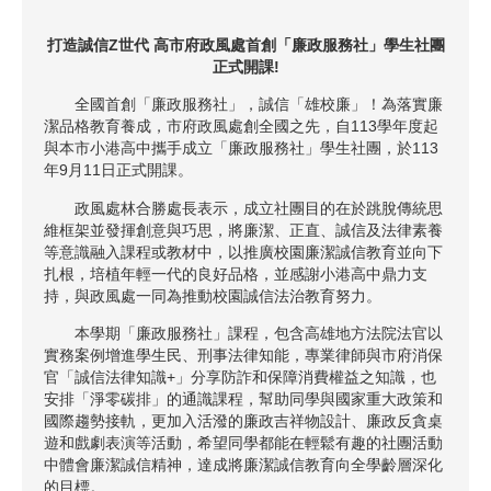
打造誠信
Z
世代
高市府政風處首創「廉政服務社」學生社團
正式開課
!
全國首創「廉政服務社」，誠信「雄校廉」！為落實廉
潔品格教育養成，市府政風處創全國之先，自113學年度起
與本市小港高中攜手成立「廉政服務社」學生社團，於113
年9月11日正式開課。
政風處林合勝處長表示，成立社團目的在於跳脫傳統思
維框架並發揮創意與巧思，將廉潔、正直、誠信及法律素養
等意識融入課程或教材中，以推廣校園廉潔誠信教育並向下
扎根，培植年輕一代的良好品格，並感謝小港高中鼎力支
持，與政風處一同為推動校園誠信法治教育努力。
本學期「廉政服務社」課程，包含高雄地方法院法官以
實務案例增進學生民、刑事法律知能，專業律師與市府消保
官「誠信法律知識+」分享防詐和保障消費權益之知識，也
安排「淨零碳排」的通識課程，幫助同學與國家重大政策和
國際趨勢接軌，更加入活潑的廉政吉祥物設計、廉政反貪桌
遊和戲劇表演等活動，希望同學都能在輕鬆有趣的社團活動
中體會廉潔誠信精神，達成將廉潔誠信教育向全學齡層深化
的目標。